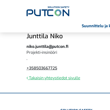
Suunnittelu ja 
Päävalikko
Junttila
Niko
niko.junttila@putcon.fi
Projekti-insinööri
,
+358503667725
Takaisin yhteystiedot sivulle