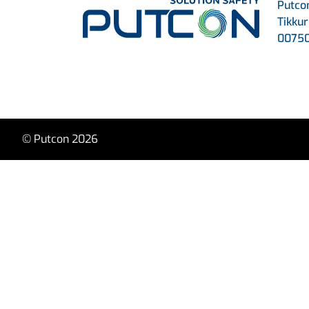
Putcon
Tikkuri
00750
© Putcon 2026